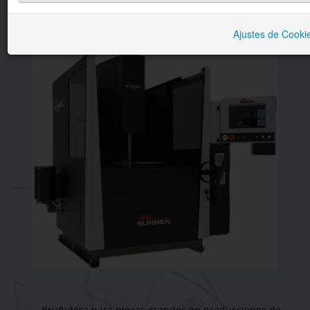
BRUÑIDO
DESCRIPCIÓN
VENTAJAS
Ajustes de Cooki
LAVADO
SECTORES
SERVICIOS
CONTACTO
Bruñidora para piezas grandes en producciones de