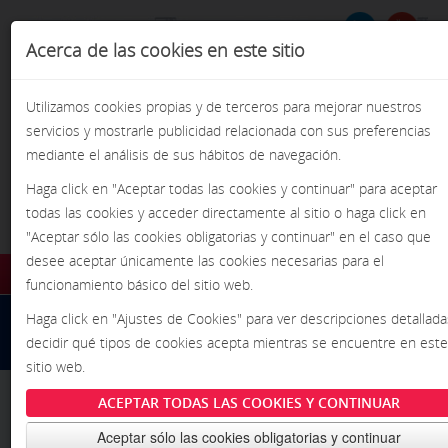
Acerca de las cookies en este sitio
Formulario de
BU
Busca
búsqueda
Utilizamos cookies propias y de terceros para mejorar nuestros
servicios y mostrarle publicidad relacionada con sus preferencias
mediante el análisis de sus hábitos de navegación.
Haga click en "Aceptar todas las cookies y continuar" para aceptar
todas las cookies y acceder directamente al sitio o haga click en
¡Pasión por la precisión!
"Aceptar sólo las cookies obligatorias y continuar" en el caso que
desee aceptar únicamente las cookies necesarias para el
funcionamiento básico del sitio web.
INICIO
Inicio
/
/
Bruñido
/
Rectificadoras Bruñidoras Verticales
Haga click en "Ajustes de Cookies" para ver descripciones detallada
Bruñidora Vertical SUNNEN SV-35
decidir qué tipos de cookies acepta mientras se encuentre en este
INFORMACIÓN
sitio web.
NOTICIAS
ACEPTAR TODAS LAS COOKIES Y CONTINUAR
EVENTOS
Aceptar sólo las cookies obligatorias y continuar