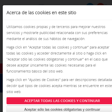
Acerca de las cookies en este sitio
Formulario de
BU
Busca
búsqueda
Utilizamos cookies propias y de terceros para mejorar nuestros
servicios y mostrarle publicidad relacionada con sus preferencias
mediante el análisis de sus hábitos de navegación.
Haga click en "Aceptar todas las cookies y continuar" para aceptar
todas las cookies y acceder directamente al sitio o haga click en
¡Pasión por la precisión!
"Aceptar sólo las cookies obligatorias y continuar" en el caso que
desee aceptar únicamente las cookies necesarias para el
funcionamiento básico del sitio web.
INICIO
Inicio
/
/
Lavado
Haga click en "Ajustes de Cookies" para ver descripciones detallada
Lavadoras Tipo Túnel
decidir qué tipos de cookies acepta mientras se encuentre en este
INFORMACIÓN
sitio web.
NOTICIAS
ACEPTAR TODAS LAS COOKIES Y CONTINUAR
INTRODUCCIÓN
VENTAJAS
EVENTOS
Aceptar sólo las cookies obligatorias y continuar