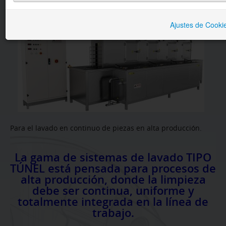
BRUÑIDO
Ajustes de Cooki
LAVADO
SECTORES
SERVICIOS
CONTACTO
Para el lavado en continuo de piezas en alta producción.
La gama de sistemas de lavado TIPO
TÚNEL está pensada para procesos de
alta producción, donde la limpieza
debe ser continua, uniforme y
totalmente integrada en la línea de
trabajo.