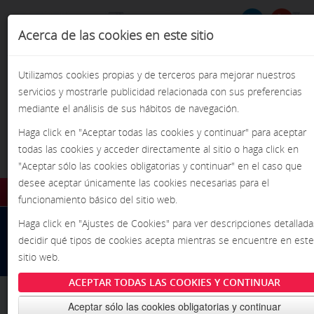
Acerca de las cookies en este sitio
Formulario de
BU
Busca
búsqueda
Utilizamos cookies propias y de terceros para mejorar nuestros
servicios y mostrarle publicidad relacionada con sus preferencias
mediante el análisis de sus hábitos de navegación.
Haga click en "Aceptar todas las cookies y continuar" para aceptar
todas las cookies y acceder directamente al sitio o haga click en
¡Pasión por la precisión!
"Aceptar sólo las cookies obligatorias y continuar" en el caso que
desee aceptar únicamente las cookies necesarias para el
funcionamiento básico del sitio web.
INICIO
Inicio
/
/
Lavado
/
Lavadoras de Cabina
Haga click en "Ajustes de Cookies" para ver descripciones detallada
Sistemas de Lavado Especiales
decidir qué tipos de cookies acepta mientras se encuentre en este
INFORMACIÓN
SUPERBRUSH
sitio web.
NOTICIAS
ACEPTAR TODAS LAS COOKIES Y CONTINUAR
EVENTOS
Aceptar sólo las cookies obligatorias y continuar