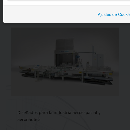
BRUÑIDO
Ajustes de Cooki
DESCRIPCIÓN
VENTAJAS
LAVADO
SECTORES
SERVICIOS
CONTACTO
Diseñados para la industria aeroespacial y
aeronáutica.